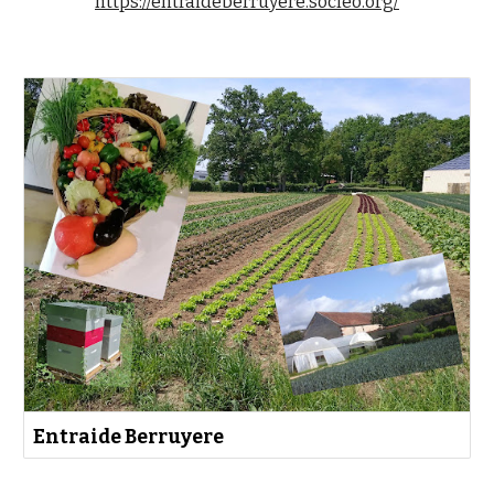
https://entraideberruyere.socleo.org/
Entraide Berruyere